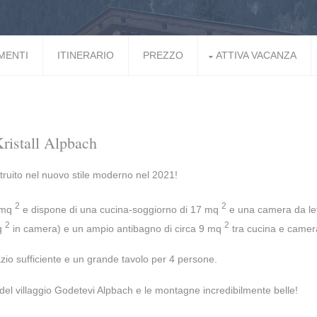
MENTI
ITINERARIO
PREZZO
ATTIVA VACANZA
ristall Alpbach
struito nel nuovo stile moderno nel 2021!
2
2
5 mq
e dispone di una cucina-soggiorno di 17 mq
e una camera da let
2
2
mq
in camera) e un ampio antibagno di circa 9 mq
tra cucina e camer
io sufficiente e un grande tavolo per 4 persone.
sta del villaggio Godetevi Alpbach e le montagne incredibilmente belle!